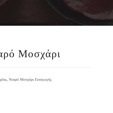
αρό Μοσχάρι
ρέας
,
Νεαρό Μοσχάρι Εισαγωγής