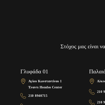
Στόχος μας είναι ν
Γλυφάδα 01
Παλαι
Αγίου Κωνσταντίνου 1
Αλκυ
Έναντι Hondos Center
210 
210 8940715
210 