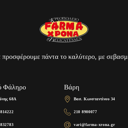
α προσφέρουμε πάντα το καλύτερο, με σεβασμ
ό Φάληρο
Βάρη
όνης 68A
Βασ. Κωνσταντίνου 34
9814222
210 8900077
9832783
vari@farma-xrona.gr