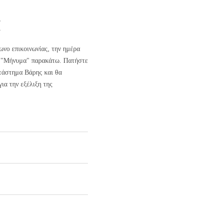
α
νο επικοινωνίας, την ημέρα
τί "Μήνυμα" παρακάτω. Πατήστε
ατάστημα Βάρης και θα
ια την εξέλιξη της