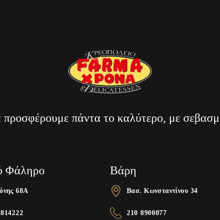
α προσφέρουμε πάντα το καλύτερο, με σεβασμ
ό Φάληρο
Βάρη
όνης 68A
Βασ. Κωνσταντίνου 34
9814222
210 8900077